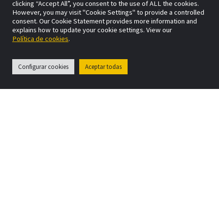
clicking “Accept All”, you consent to the use of ALL the cookies.
Otro aspecto clave es tener en cuenta los
However, you may visit "Cookie Settings" to provide a controlled
costes actuales del sitio web, los objetivos de
consent. Our Cookie Statement provides more information and
explains how to update your cookie settings. View our
beneficio que se quieres alcanzar y en la
Política de cookies
.
demanda del mercado.
Configurar cookies
Aceptar todas
Conclusión
La
estrategia de marketing online,
crecimiento y mejora continua de un sitio web
no es un proceso que se puede completar una
vez y luego olvidarse
. Si el número de
visitantes y conversiones suben o bajan,
implicará examinar al sitio web para repetir el
éxito o corregir la falla.