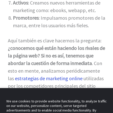
Activos
: Creamos nuevos herramientas de
marketing como: ebooks, webapp, etc.
Promotores
: Impulsamos promotores de la
marca, entre los usuarios más fieles.
Aquí también es clave hacernos la pregunta:
¿conocemos qué están haciendo los rivales de
la página web? Si no es así, tenemos que
abordar la cuestión de forma inmediata
. Con
esto en mente, analizamos periódicamente
las
estrategias de marketing online
utilizadas
por los competidores principales del sitio
web y ajustamos la estrategia propia, en
consecuencia.
We use cookies to provide website functionality, to analyze traffic
on our website, personalize content, serve targeted
advertisements and to enable social media functionality. By